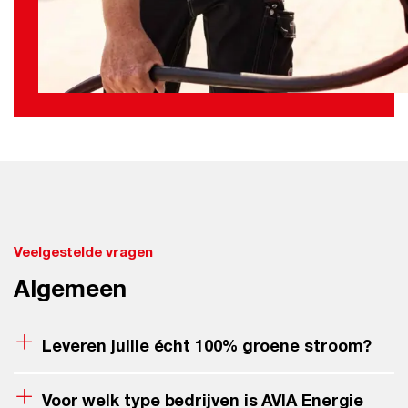
Veelgestelde vragen
Algemeen
Leveren jullie écht 100% groene stroom?
Ja, onze stroom is 100% afkomstig uit
Voor welk type bedrijven is AVIA Energie
duurzame bronnen zoals zon en wind.