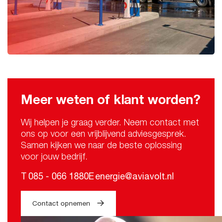
Meer weten of klant worden?
Wij helpen je graag verder. Neem contact met
ons op voor een vrijblijvend adviesgesprek.
Samen kijken we naar de beste oplossing
voor jouw bedrijf.
T
085 - 066 1880
E
energie@aviavolt.nl
Contact opnemen