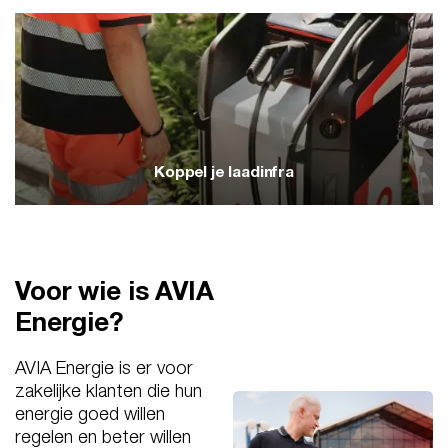
Meer dan alleen levering
We leveren niet alleen stroom, maar helpen je
ook om slimmer met energie om te gaan.
Zodat je kosten beheersbaar blijven.
Koppel je laadinfra
Koppel je laadinfra
Koppel je laadinfra direct aan je
Voor wie is AVIA
energiecontract. Hiermee benut je dynamische
Energie?
tarieven optimaal en laad je voordeliger.
AVIA Energie is er voor
zakelijke klanten die hun
energie goed willen
regelen en beter willen