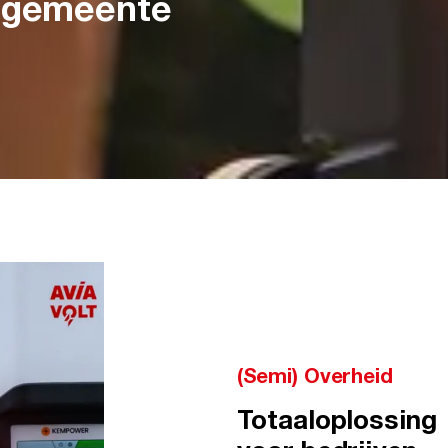
t gemeente
(Semi) Overheid
Totaaloplossing