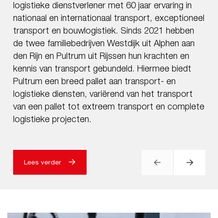
logistieke dienstverlener met 60 jaar ervaring in
kennispartner in eten en drinken voor de zorg en
Twente Milieu staat voor een schone en gezonde
nationaal en internationaal transport, exceptioneel
bedrijfscatering. Al sinds 1956 werken ze met een
leefomgeving. Continu werken aan een duurzame
transport en bouwlogistiek. Sinds 2021 hebben
team van meer dan 1.000 medewerkers aan
organisatie en een duurzaam wagenpark is dan
de twee familiebedrijven Westdijk uit Alphen aan
lekker en gezond eten en drinken voor hun
ook vanzelfsprekend. Door onder andere het
den Rijn en Pultrum uit Rijssen hun krachten en
klanten. Maatschappelijk Verantwoord
tekenen van het convenant ‘Duurzame Voertuigen
kennis van transport gebundeld. Hiermee biedt
Ondernemen (MVO) heeft altijd al een belangrijke
en Brandstoffen’, heeft Twente Milieu al grote
Pultrum een breed pallet aan transport- en
rol binnen de bedrijfsvoering van Huuskes
stappen gezet en gaan ze de komende jaren nog
logistieke diensten, variërend van het transport
gespeeld en duurzaamheid is hierin een steeds
meer stappen zetten, met als uiteindelijk doel
van een pallet tot extreem transport en complete
belangrijker onderdeel geworden.
minimaal 90% minder CO2-uitstoot in 2030.
logistieke projecten.
Lees verder
Lees verder
Lees verder