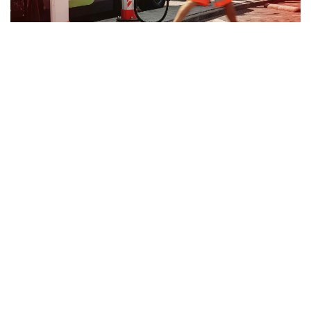
Investeringsmogelijkheden
Wij investeren mee in jouw
locatie
Naast meedenken met de klant, dóén wij ook graag
mee met de klant. Beschik jij over
parkeergelegenheden, heb je behoefte aan een
laadpaal of meerdere laadpalen, maar kun of wil je
niet investeren in de laadpalen op jouw locatie? Dat
is wat ons betreft geen enkel probleem! Zo kunnen