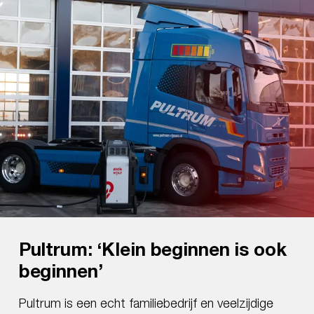
Pultrum: ‘Klein beginnen is ook
Twente Milieu hard op weg naar
Huuskes onderweg naar een
beginnen’
90% minder CO2-uitstoot in
steeds groener wagenpark
2030
Pultrum is een echt familiebedrijf en veelzijdige
Huuskes is totaalleverancier, producent en