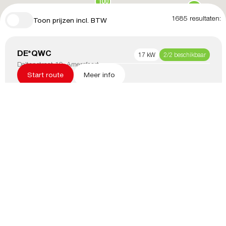
100
73
1685
resultaten:
Toon prijzen incl. BTW
DE*QWC
17
kW
2/2 beschikbaar
Daltonstraat 10, Amersfoort
Start route
Meer info
Allego
11
kW
2/2 beschikbaar
Marconistraat 89,
Amersfoort
Start route
Meer info
DE*QWC
17
kW
2/2 beschikbaar
Laurens Costerplein 17,
Amersfoort