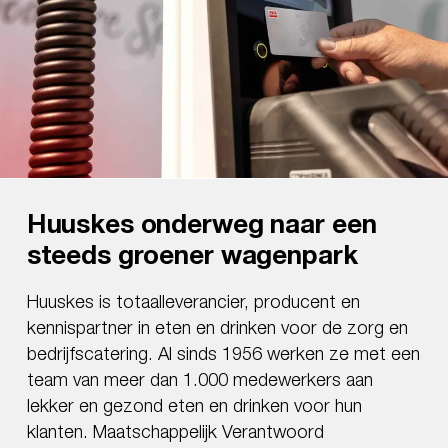
Huuskes onderweg naar een
Pultrum: ‘Klein beginnen is ook
Twente Milieu hard op weg naar
steeds groener wagenpark
beginnen’
90% minder CO2-uitstoot in
2030
Huuskes is totaalleverancier, producent en
Pultrum is een echt familiebedrijf en veelzijdige
kennispartner in eten en drinken voor de zorg en
logistieke dienstverlener met 60 jaar ervaring in
Twente Milieu staat voor een schone en gezonde
bedrijfscatering. Al sinds 1956 werken ze met een
nationaal en internationaal transport, exceptioneel
leefomgeving. Continu werken aan een duurzame
team van meer dan 1.000 medewerkers aan
transport en bouwlogistiek. Sinds 2021 hebben
organisatie en een duurzaam wagenpark is dan
lekker en gezond eten en drinken voor hun
de twee familiebedrijven Westdijk uit Alphen aan
ook vanzelfsprekend. Door onder andere het
klanten. Maatschappelijk Verantwoord
den Rijn en Pultrum uit Rijssen hun krachten en
tekenen van het convenant ‘Duurzame Voertuigen