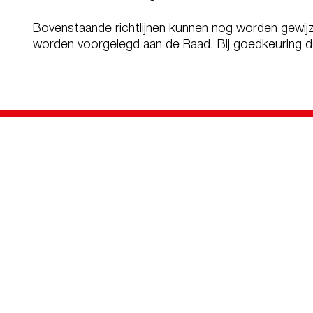
Bovenstaande richtlijnen kunnen nog worden gewijz
worden voorgelegd aan de Raad. Bij goedkeuring doo
Persoonlijk advies?
Branche
Transport en 
(Semi) Over