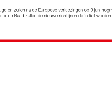
igd en zullen na de Europese verkiezingen op 9 juni nog
r de Raad zullen de nieuwe richtlijnen definitief worden
advies@aviavolt.nl
085 - 044 4
s
Diensten
Mobiliteit
AVIA Card
heid
AVIA Laden app