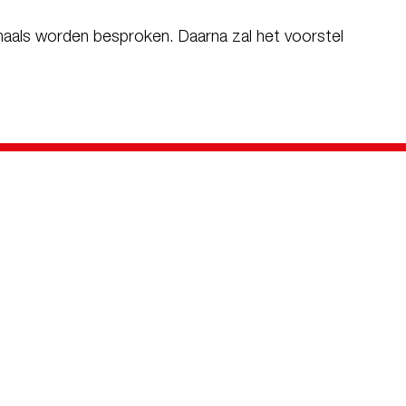
maals worden besproken. Daarna zal het voorstel
.
741
Offerte aanvragen
Over ons
Over ons
Nieuws