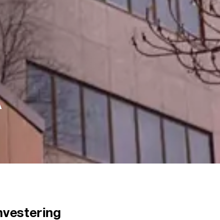
A
nvestering