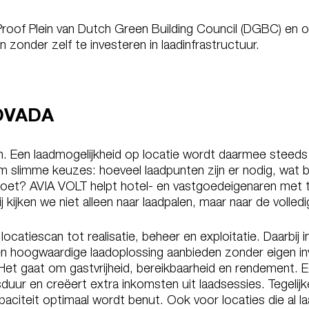
roof Plein van Dutch Green Building Council (DGBC) en 
 zonder zelf te investeren in laadinfrastructuur.
ROVADA
h. Een laadmogelijkheid op locatie wordt daarmee steeds 
om slimme keuzes: hoeveel laadpunten zijn er nodig, wat b
voldoet? AVIA VOLT helpt hotel- en vastgoedeigenaren me
kijken we niet alleen naar laadpalen, maar naar de volledi
ocatiescan tot realisatie, beheer en exploitatie. Daarbij 
en hoogwaardige laadoplossing aanbieden zonder eigen in
 Het gaat om gastvrijheid, bereikbaarheid en rendement. E
jfsduur en creëert extra inkomsten uit laadsessies. Tegelij
citeit optimaal wordt benut. Ook voor locaties die al 