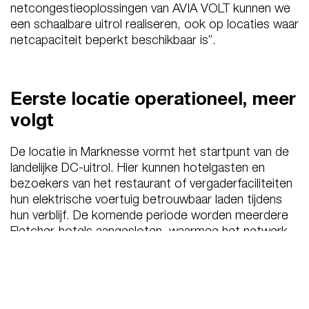
netcongestieoplossingen van AVIA VOLT kunnen we
een schaalbare uitrol realiseren, ook op locaties waar
netcapaciteit beperkt beschikbaar is”.
Eerste locatie operationeel, meer
volgt
De locatie in Marknesse vormt het startpunt van de
landelijke DC-uitrol. Hier kunnen hotelgasten en
bezoekers van het restaurant of vergaderfaciliteiten
hun elektrische voertuig betrouwbaar laden tijdens
hun verblijf. De komende periode worden meerdere
Fletcher-hotels aangesloten, waarmee het netwerk
stap voor stap wordt uitgebreid.
Frans Fidder, Business Developer e-Mobility bij AVIA
VOLT Nederland: “Met deze samenwerking zetten
we een belangrijke stap in de verdere landelijke uitrol