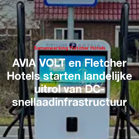
Samenwerking Fletcher Hotels
AVIA VOLT en Fletcher
Hotels starten landelijke
uitrol van DC-
snellaadinfrastructuur