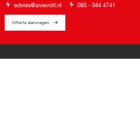
advies@aviavolt.nl
085 - 044 4741
Offerte aanvragen
Branches
Transport en Mobiliteit
(Semi) Overheid
Bouw & Infra
Retail & Recreatie
Hotels