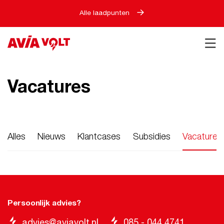
Alle laadpunten
Vacatures
Alles
Nieuws
Klantcases
Subsidies
Vacatures
Persoonlijk advies?
advies@aviavolt.nl
085 - 044 4741